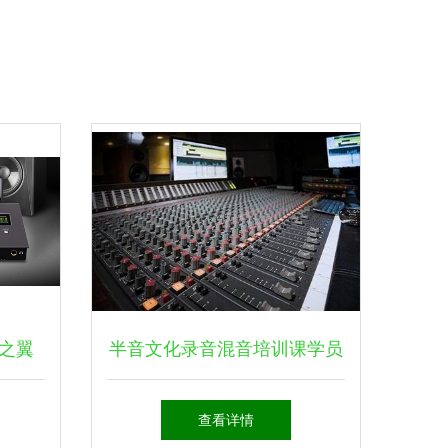
之翼
半音文化录音混音培训课学员
卡+森海
招募全案——为你开启录音
查看详情